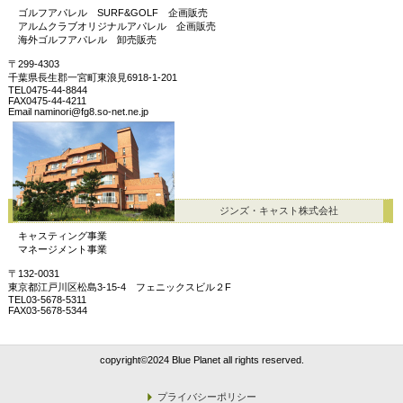
ゴルフアパレル SURF&GOLF 企画販売
アルムクラブオリジナルアパレル 企画販売
海外ゴルフアパレル 卸売販売
〒299-4303
千葉県長生郡一宮町東浪見6918-1-201
TEL0475-44-8844
FAX0475-44-4211
Email naminori@fg8.so-net.ne.jp
ジンズ・キャスト株式会社
キャスティング事業
マネージメント事業
〒132-0031
東京都江戸川区松島3-15-4 フェニックスビル２F
TEL03-5678-5311
FAX03-5678-5344
copyright©2024 Blue Planet all rights reserved.
プライバシーポリシー