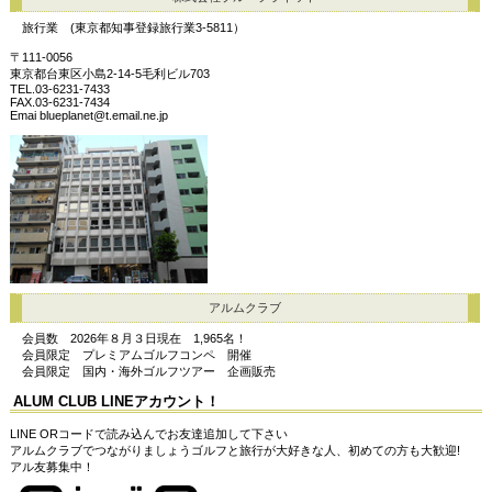
旅行業 (東京都知事登録旅行業3-5811）
〒111-0056
東京都台東区小島2-14-5毛利ビル703
TEL.03-6231-7433
FAX.03-6231-7434
Emai blueplanet@t.email.ne.jp
アルムクラブ
会員数 2026年８月３日現在 1,965名！
会員限定 プレミアムゴルフコンペ 開催
会員限定 国内・海外ゴルフツアー 企画販売
A
LUM CLUB LINEアカウント！
LINE ORコードで読み込んでお友達追加して下さい
アルムクラブでつながりましょうゴルフと旅行が大好きな人、初めての方も大歓迎!
アル友募集中！