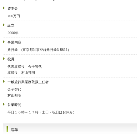
資本金
700万円
設立
2006年
事業内容
旅行業 (東京都知事登録旅行業3-5811）
役員
代表取締役 金子智代
取締役 村山邦明
一般旅行業業務取扱主任者
金子智代
村山邦明
営業時間
平日１０時～１７時（土日・祝日はお休み）
沿革