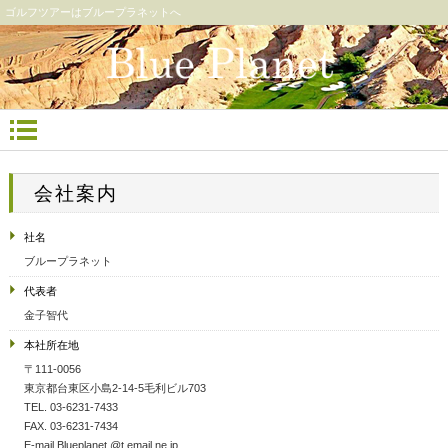
ゴルフツアーはブループラネットへ
会社案内
社名
ブループラネット
代表者
金子智代
本社所在地
〒111-0056
東京都台東区小島2-14-5毛利ビル703
TEL. 03-6231-7433
FAX. 03-6231-7434
E-mail.Blueplanet.@t.email.ne.jp