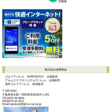
ID検索
株式会社波乗商会
ゴルフアパレル SURF&GOLF 企画販売
アルムクラブオリジナルアパレル 企画販売
海外ゴルフアパレル 卸売販売
〒299-4303
千葉県長生郡一宮町東浪見6918-1-201
TEL0475-44-8844
FAX0475-44-4211
Email naminori@fg8.so-net.ne.jp