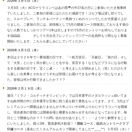
2026年３月５日（木）
３月3日（火）ACGゲリラコンペはあの雨☂の中27名の方にご参加いただき無事終
了いたしました。ご参加の皆様にはただただ感謝です！ゴルフ場は貸し切りでし
た。スループレー、ランチ＆パーティー異例づくめのコンペでしたが大変盛り上が
りました。ご参加の方には、前情報として5月の開催コース情報流しております😅少
ない人数でもしっかりツアー1本は出しますので5月のエントリーお待ちしておりま
す🤗🤗🤗
そして５月台北フレンドシップツアーの会員枠もう間もなく募集
開始いたします。こちらも楽しみにしていてください！
2026年３月５日（木）
本日は２０２６年で一番強運の日です。「一粒万倍日」「天赦日」「寅の日」そし
て「大安」とにかく何か新しいことをやる、宣言する！などなどプラスになる行動
をする最強の日です。宝くじ💰・・・と考えましたが諦めました（笑）ただひたす
ら楽しい出来事とそれをどうすれば皆様にお届けできるか考える一日になりまし
た。皆様は何か行動できましたか？？？
2026年２月１９日（木）
連日『ミラノ・コルティナオリンピック』では日本選手のメダルラッシュ続いてま
すね欧州勢の中に日本選手が互角に戦う姿を観て勇気もらってます。さて、3月はプ
レミアムコンペ開催はありませんが５年ぶりいや10年ぶりかにゲリラコンペを開催
し、現在参加の皆様には開催会場と概要をお知らせするのみとなっております。毎
日どこで開催なのか？？？の問い合わせがありまして・・・ようやく解禁すること
にいたしました。残り2枠、緊急参戦大歓迎！！
開催コース：総武カントリークラブ
印旛コース
［過去にたくさんアルムカップ開催してました*^____^*］３月3日（火）/