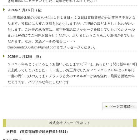
き処満載のニャチャンでした。是非行かれてみてください
2026年１月1６日（金）
⁂⁂⁂事務所休業のお知らせ⁂⁂⁂１月１８日～２２日は渡航業務のため事務所不在とな
ります。皆様には大変ご迷惑をおかけしますが、ご理解のほどよろしくおねがいい
たします。ご用件のある方は、留守番電話にメッセージを残していただくかメール
またはFAXにてご用件お知らせください。戻りましたらこちらより返信させていた
だきます。なお、緊急メールの場合は・・・
blueplanet2006alum@gmail.comまでメッセージください。
2026年１月12日（祝）
２０２６年もどうぞよろしくお願いいたします♪(´▽｀)。あっという間に新年も10日
以上経ってしまいました・・・楽しいお正月でしたか？？？２０２６年は６０年に
一度の丙午（ひのえうま）メラメラと火のエネルギーが満ち溢れ、飛躍と挑戦の年
だそうです。パワフルな年にしたいです
株式会社ブループラネット
旅行業 (東京都知事登録旅行業3-5811）
〒111-0056