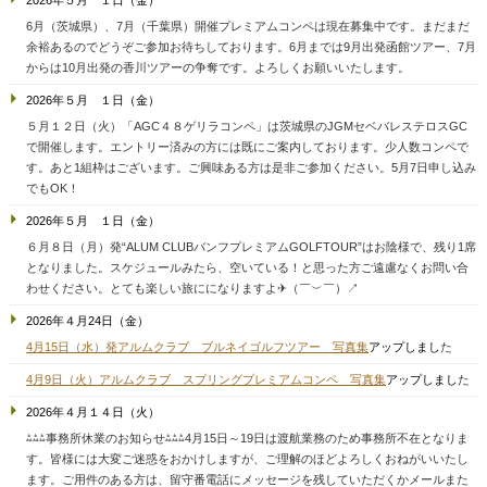
6月（茨城県）、7月（千葉県）開催プレミアムコンペは現在募集中です。まだまだ
余裕あるのでどうぞご参加お待ちしております。6月までは9月出発函館ツアー、7月
からは10月出発の香川ツアーの争奪です。よろしくお願いいたします。
2026年５月 １日（金）
５月１２日（火）「AGC４８ゲリラコンペ」は茨城県のJGMセベバレステロスGC
で開催します。エントリー済みの方には既にご案内しております。少人数コンペで
す。あと1組枠はございます。ご興味ある方は是非ご参加ください。5月7日申し込み
でもOK！
2026年５月 １日（金）
６月８日（月）発“ALUM CLUBバンフプレミアムGOLFTOUR”はお陰様で、残り1席
となりました。スケジュールみたら、空いている！と思った方ご遠慮なくお問い合
わせください。とても楽しい旅にになりますよ✈（￣︶￣）↗
2026年４月24日（金）
4月15日（水）発アルムクラブ ブルネイゴルフツアー 写真集
アップしまし
た
4月9日（火）アルムクラブ スプリングプレミアムコンペ 写真集
アップしまし
た
2026年４月１４日（火）
⁂⁂⁂事務所休業のお知らせ⁂⁂⁂4月15日～19日は渡航業務のため事務所不在となりま
す。皆様には大変ご迷惑をおかけしますが、ご理解のほどよろしくおねがいいたし
ます。ご用件のある方は、留守番電話にメッセージを残していただくかメールまた