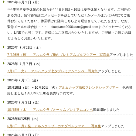
2026年８月３日（月）
⁂⁂⁂事務所夏季休業のお知らせ⁂⁂⁂８月8日～16日は夏季休業となります。ご用件の
ある方は、留守番電話にメッセージを残していただくかメールまたはFAXにてご用
件お知らせください。休業明けに随時こちらより返信させていただきます。なお、
緊急メールの場合は・・・ blueplanet2006alum@gmail.comまでメッセージくださ
い。
LINEでも可！です。皆様にはご迷惑おかけいたしますが、ご理解・ご協力のほ
どよろしくお願いいたします。
2026年 ７月31日（金）
7月26日（日） アルムクラブ稚内プレミアムゴルフツアー 写真集
アップしまし
た
2026年 ７月７日（木）
7月7日（火） アルムクラブ七夕プレミアムコンペ 写真集
アップしまし
た
2026年７月3日（金）
10月18日（日）～10月20日（火）
アルムカップ高松フレンドシップツアー
予約開
始しました！
ALUM CLUB会員先行予約です。
2026年７月３日（金）
10月8日（木） アルムクラブオータムプレミアムコンペ
募集開始しまし
た
2026年6月25日（木）
6月8日（月）発 アルムクラブ カナダゴルフツアー 写真集
アップしまし
た
2026年６月７日（日）