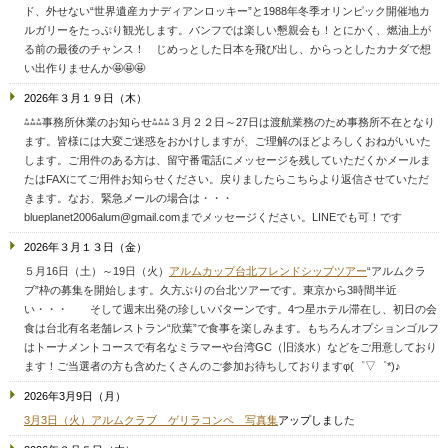
ド、外せない“世界遺産カナディアンロッキー”と1988年冬季オリンピック開催地カ
ルガリーをたっぷり観光します。バンフでは楽しい懇親会も！とにかく、燃油上が
る前の最後のチャンス！ じめっとした日本を飛び出し、からっとしたカナダで想
い出作りませんか🤩🤩🤩
2026年３月１９日（木）
⁂⁂⁂事務所休業のお知らせ⁂⁂⁂３月２２日～27日は渡航業務のため事務所不在となり
ます。皆様には大変ご迷惑をおかけしますが、ご理解のほどよろしくおねがいいた
します。ご用件のある方は、留守番電話にメッセージを残していただくかメールま
たはFAXにてご用件お知らせください。戻りましたらこちらより返信させていただ
きます。なお、緊急メールの場合は・・・
blueplanet2006alum@gmail.comまでメッセージください。
LINEでも可！です
2026年３月１３日（金）
５月16日（土）～19日（火）
アルムカップ台北フレンドシップツアー
“アルムクラ
ブ”枠の募集を開始します。久方ぶりの台北ツアーです。東京から3時間半近
い・・・ そして週末出発の珍しいパターンです。4つ星ホテル滞在し、初日の会
食は台北有名老舗レストラン“欣葉”で食事を楽しみます。もちろんオプションゴルフ
はトーナメントコースで有名なミラマーや台湾GC（旧淡水）などをご用意しており
ます！ご当選者の方も含めたくさんのご参加お待ちしておりますφ(゜▽゜*)♪
2026年3月9日（月）
3月3日（火）アルムクラブ ゲリラコンペ 写真集
アップしまし
た