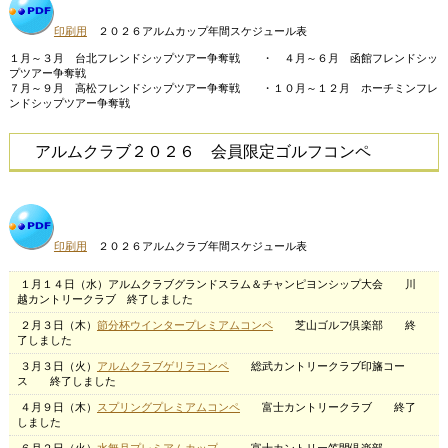
印刷用
２０２６アルムカップ年間スケジュール表
１月～３月 台北フレンドシップツアー争奪戦 ・ ４月～６月 函館フレンドシッ
プツアー争奪戦
７月～９月 高松フレンドシップツアー争奪戦 ・１０月～１２月 ホーチミンフレ
ンドシップツアー争奪戦
アルムクラブ２０２６ 会員限定ゴルフコンペ
印刷用
２０２６アルムクラブ年間スケジュール表
１月１４日（水）アルムクラブグランドスラム＆チャンピヨンシップ大会 川
越カントリークラブ 終了しました
２月３日（木）
節分杯ウインタープレミアムコンペ
芝山ゴルフ倶楽部 終
了しました
３月３日（火）
アルムクラブゲリラコンペ
総武カントリークラブ印旛コー
ス
終了しました
４月９日（木）
スプリングプレミアムコンペ
富士カントリークラブ 終了
しました