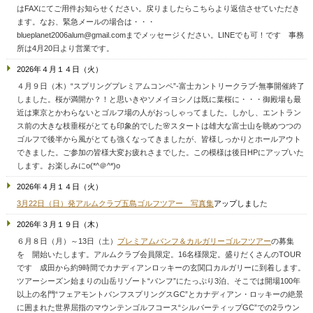
はFAXにてご用件お知らせください。戻りましたらこちらより返信させていただき
ます。なお、緊急メールの場合は・・・
blueplanet2006alum@gmail.comまでメッセージください。
LINEでも可！です 事務
所は4月20日より営業です。
2026年４月１４日（火）
４月９日（木）“スプリングプレミアムコンペ”-富士カントリークラブ-無事開催終了
しました。桜が満開か？！と思いきやソメイヨシノは既に葉桜に・・・御殿場も最
近は東京とかわらないとゴルフ場の人がおっしゃってました。しかし、エントラン
ス前の大きな枝垂桜がとても印象的でした🌸
スタートは雄大な富士山を眺めつつの
ゴルフで後半から風がとても強くなってきましたが、皆様しっかりとホールアウト
できました。ご参加の皆様大変お疲れさまでした。この模様は後日HPにアップいた
します。お楽しみにo(*^＠^*)o
2026年４月１４日（火）
3月22日（日）発アルムクラブ五島ゴルフツアー 写真集
アップしまし
た
2026年３月１９日（木）
６月８日（月）～13日（土）
プレミアムバンフ＆カルガリーゴルフツアー
の募集
を 開始いたします。アルムクラブ会員限定。16名様限定。盛りだくさんのTOUR
です 成田から約9時間でカナディアンロッキーの玄関口カルガリーに到着します。
ツアーシーズン始まりの山岳リゾート“バンフ”にたっぷり3泊、そこでは開場100年
以上の名門“フェアモントバンフスプリングスGC”とカナディアン・ロッキーの絶景
に囲まれた世界屈指のマウンテンゴルフコース“シルバーティップGC”での2ラウン