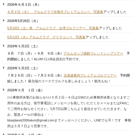
2026年６月３日（木）
６月２日（火） アルムクラブ水無月プレミアムコンペ 写真集
アップしまし
た
2026年5月26日（火）
5月16日（土）発 アルムクラブ 台湾ゴルフツアー 写真集
アップしまし
た
5月12日（火）アルムクラブ ゲリラコンペ 写真集
アップしまし
た
2026年５月2日（土）
９月 ７日（月）～９月 ９日（水）
アルムカップ函館フレンドシップツアー
予
約開始しました！
ALUM CLUB会員先行予約です。
2026年５月2日（土）
７月２６日（日）～７月２９日（水）
北海道稚内プレミアムゴルフツアー
予約開
始しました！
最北端のコースでゴルフを楽しみましょう！観光もね！
2026年５月 １日（金）
⁂⁂⁂事務所休業のお知らせ⁂⁂⁂５月２日～６日はGWのため事務所休業となりますご
用件のある方は、留守番電話にメッセージを残していただくかメールまたはFAXに
てご用件お知らせください。5月7日以降こちらより返信させていただきます。な
お、緊急メールの場合は・・・
blueplanet2006alum@gmail.comまでメッセージください。
LINEでも可！です 事務
所は５月７日より営業です。
2026年５月 １日（金）