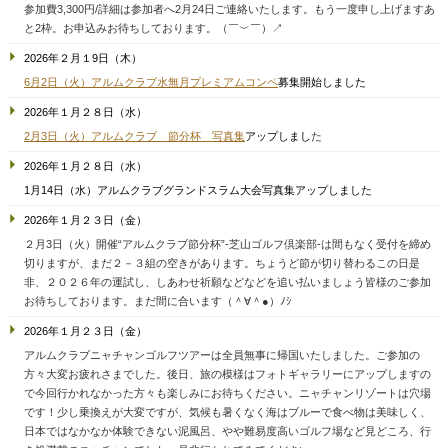
参加費3,300円/詳細は参加者へ2月24日ご連絡いたします。もう一度申し上げますあ
と2枠。お申込みお待ちしております。（￣︶￣）↗
2026年２月１9日（木）
6月2日（火）アルムクラブ水無月プレミアムコンペ
募集開始しました
2026年１月２８日（水）
2月3日（火）アルムクラブ 節分杯 写真集
アップしまし
た
2026年１月２８日（水）
1月14日（水）アルムクラブグランドスラム大会写真集アップしました
2026年１月２３日（金）
２月3日（火）開催“アルムクラブ節分杯”-芝山ゴルフ倶楽部-は間もなく受付を締め
切りますが、まだ２－３組の空きがあります。ちょうど節が切り替わるこの日是
非、２０２６年の運試し、しあわせ祈願などなどを追い払いましょう皆様のご参加
お待ちしております。まだ間に合います（＾∀＾●）ﾉｼ
2026年１月２３日（金）
アルムクラブニャチャンゴルフツアーは全員無事に帰国いたしました。ご参加の
方々大変お疲れさまでした。後日、旅の模様はフォトギャラリーにアップしますの
で今回行かれなかった方々も楽しみにお待ちください。ニャチャンリゾートは穴場
です！少し乗換えが大変ですが、気候も暑くなく海はブルーで食べ物は美味しく、
日本ではなかなか体験できない泥風呂、やや難易度高いゴルフ場など見どころ、行