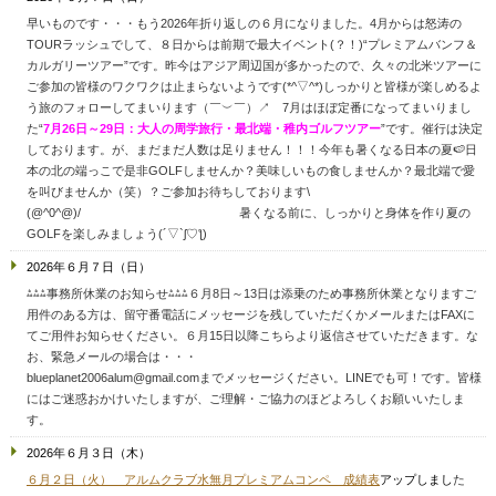
早いものです・・・もう2026年折り返しの６月になりました。4月からは怒涛の
TOURラッシュでして、８日からは前期で最大イベント(？！)“プレミアムバンフ＆
カルガリーツアー”です。昨今はアジア周辺国が多かったので、久々の北米ツアーに
ご参加の皆様のワクワクは止まらないようです(*^▽^*)しっかりと皆様が楽しめるよ
う旅のフォローしてまいります（￣︶￣）↗ 7月はほぼ定番になってまいりまし
た“
7月26日～29日：大人の周学旅行・最北端・稚内ゴルフツアー
”です。催行は決定
しております。が、まだまだ人数は足りません！！！今年も暑くなる日本の夏🍉日
本の北の端っこで是非GOLFしませんか？美味しいもの食しませんか？最北端で愛
を叫びませんか（笑）？ご参加お待ちしております\
(@^0^@)/ 暑くなる前に、しっかりと身体を作り夏の
GOLFを楽しみましょう(´▽`ʃ♡ƪ)
2026年６月７日（日）
⁂⁂⁂事務所休業のお知らせ⁂⁂⁂６月8日～13日は添乗のため事務所休業となりますご
用件のある方は、留守番電話にメッセージを残していただくかメールまたはFAXに
てご用件お知らせください。６月15日以降こちらより返信させていただきます。な
お、緊急メールの場合は・・・
blueplanet2006alum@gmail.comまでメッセージください。
LINEでも可！です。皆様
にはご迷惑おかけいたしますが、ご理解・ご協力のほどよろしくお願いいたしま
す。
2026年６月３日（木）
６月２日（火） アルムクラブ水無月プレミアムコンペ 成績表
アップしまし
た