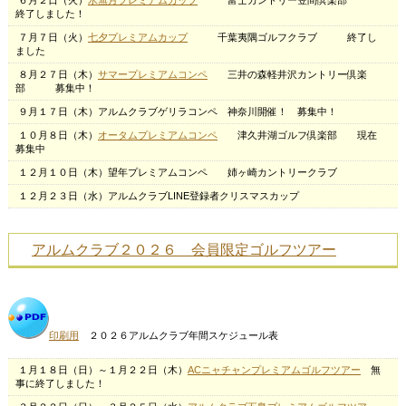
６月２日（火）
水無月プレミアムカップ
富士カントリー笠間倶楽部
終了しました！
７月７日（火）
七夕プレミアムカップ
千葉夷隅ゴルフクラブ 終了し
ました
８月２７日（木）
サマープレミアムコンペ
三井の森軽井沢カントリー倶楽
部 募集中！
９月１７日（木）アルムクラブゲリラコンペ 神奈川開催！ 募集中！
１０月８日（木）
オータムプレミアムコンペ
津久井湖ゴルフ倶楽部 現在
募集中
１２月１０日（木）望年プレミアムコンペ 姉ヶ崎カントリークラブ
１２月２３日（水）アルムクラブLINE登録者クリスマスカップ
アルムクラブ２０２６ 会員限定ゴルフツアー
印刷用
２０２６アルムクラブ年間スケジュール表
１月１８日（日）～１月２２日（木）
ACニャチャンプレミアムゴルフツアー
無
事に終了しました！