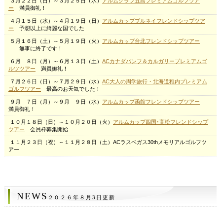
３月２２日（日）～３月２５日（水）
アルムクラブ五島プレミアムゴルフツア
ー
満員御礼！
４月１５日（水）～４月１９日（日）
アルムカップブルネイフレンドシップツア
ー
予想以上に綺麗な国でした
５月１６日（土）～５月１９日（火）
アルムカップ台北フレンドシップツアー
無事に終了です！
６月 ８日（月）～６月１３日（土）
ACカナダバンフ＆カルガリープレミアムゴ
ルツツアー
満員御礼！
７月２６日（日）～７月２９日（水）
AC大人の周学旅行・北海道稚内プレミアム
ゴルフツアー
最高のお天気でした！
９月 ７日（月）～９月 ９日（水）
アルムカップ函館フレンドシップツアー
満員御礼！
１０月１８日（日）～１０月２０日（火）
アルムカップ四国･高松フレンドシップ
ツアー
会員枠募集開始
１１月２３日（祝）～１１月２８日（土）ACラスベガス30thメモリアルゴルフツ
アー
NEWS
２０２６年８月3日更新